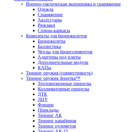
Военно-тактическая экипировка и снаряжение
Одежда
Снаряжение
Аксессуары
Рюкзаки
Спины-каркасы
Комплекты для бронежилетов
Бронежилеты
Баллистика
Чехлы для бронеэлементов
Адаптеры под плиты
Дополнительные модули
КАПы
Тюнинг оружия (совместимость)
Тюнинг оружия Зенитка™
Тепловизионные прицелы
Коллиматорные прицелы
ДТК
ЛЦУ
Фонари
Приклады
Тюнинг АК
Тюнинг карабинов
Тюнинг пулеметов
Тюнинг AR-15