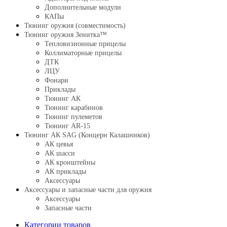
Дополнительные модули
КАПы
Тюнинг оружия (совместимость)
Тюнинг оружия Зенитка™
Тепловизионные прицелы
Коллиматорные прицелы
ДТК
ЛЦУ
Фонари
Приклады
Тюнинг АК
Тюнинг карабинов
Тюнинг пулеметов
Тюнинг AR-15
Тюнинг АК SAG (Концерн Калашников)
АК цевья
АК шасси
АК кронштейны
АК приклады
Аксессуары
Аксессуары и запасные части для оружия
Аксессуары
Запасные части
Категории товаров