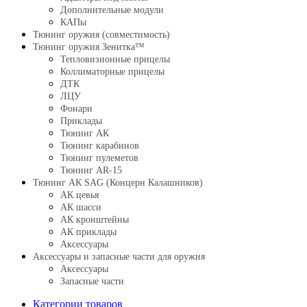
Дополнительные модули
КАПы
Тюнинг оружия (совместимость)
Тюнинг оружия Зенитка™
Тепловизионные прицелы
Коллиматорные прицелы
ДТК
ЛЦУ
Фонари
Приклады
Тюнинг АК
Тюнинг карабинов
Тюнинг пулеметов
Тюнинг AR-15
Тюнинг АК SAG (Концерн Калашников)
АК цевья
АК шасси
АК кронштейны
АК приклады
Аксессуары
Аксессуары и запасные части для оружия
Аксессуары
Запасные части
Категории товаров