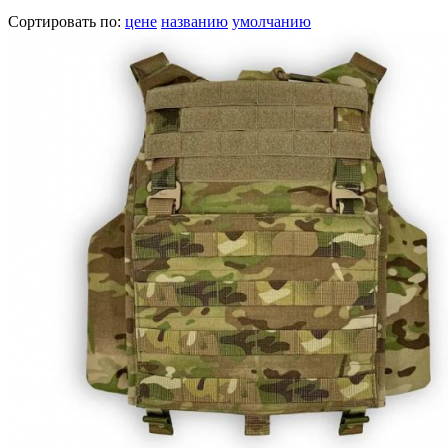
Сортировать по:
цене
названию
умолчанию