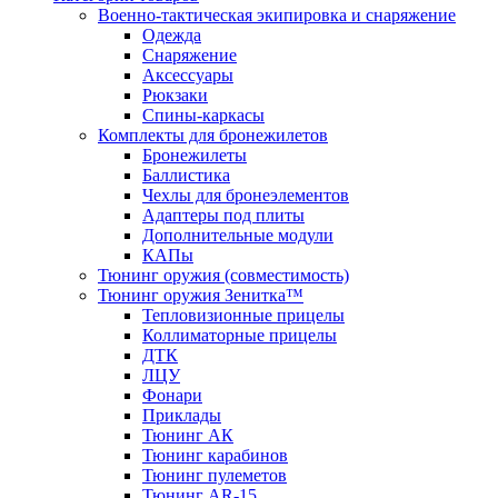
Военно-тактическая экипировка и снаряжение
Одежда
Снаряжение
Аксессуары
Рюкзаки
Спины-каркасы
Комплекты для бронежилетов
Бронежилеты
Баллистика
Чехлы для бронеэлементов
Адаптеры под плиты
Дополнительные модули
КАПы
Тюнинг оружия (совместимость)
Тюнинг оружия Зенитка™
Тепловизионные прицелы
Коллиматорные прицелы
ДТК
ЛЦУ
Фонари
Приклады
Тюнинг АК
Тюнинг карабинов
Тюнинг пулеметов
Тюнинг AR-15