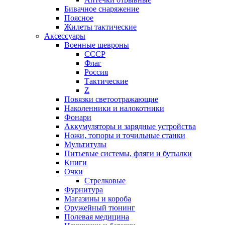
Бивачное снаряжение
Поясное
Жилеты тактические
Аксессуары
Военные шевроны
СССР
Флаг
Россия
Тактические
Z
Повязки светоотражающие
Наколенники и налокотники
Фонари
Аккумуляторы и зарядные устройства
Ножи, топоры и точильные станки
Мультитулы
Питьевые системы, фляги и бутылки
Книги
Очки
Стрелковые
Фурнитура
Магазины и короба
Оружейный тюнинг
Полевая медицина