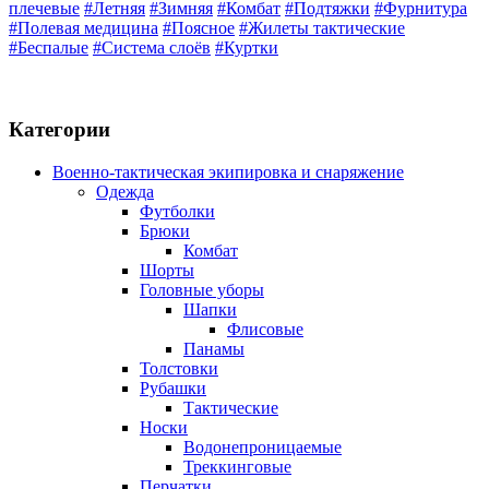
плечевые
#Летняя
#Зимняя
#Комбат
#Подтяжки
#Фурнитура
#Полевая медицина
#Поясное
#Жилеты тактические
#Беспалые
#Система слоёв
#Куртки
Категории
Военно-тактическая экипировка и снаряжение
Одежда
Футболки
Брюки
Комбат
Шорты
Головные уборы
Шапки
Флисовые
Панамы
Толстовки
Рубашки
Тактические
Носки
Водонепроницаемые
Треккинговые
Перчатки