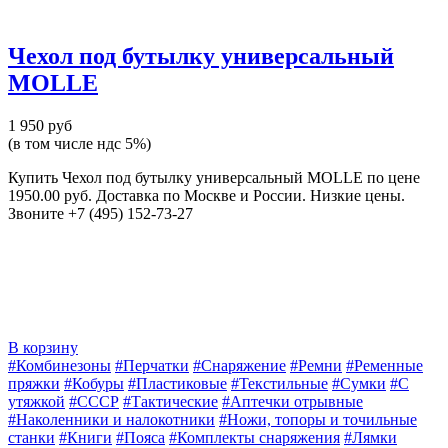
Чехол под бутылку универсальный
MOLLE
1 950 руб
(в том числе ндс 5%)
Купить Чехол под бутылку универсальный MOLLE по цене
1950.00 руб. Доставка по Москве и России. Низкие цены.
Звоните +7 (495) 152-73-27
В корзину
#Комбинезоны
#Перчатки
#Снаряжение
#Ремни
#Ременные
пряжки
#Кобуры
#Пластиковые
#Текстильные
#Сумки
#С
утяжкой
#СССР
#Тактические
#Аптечки отрывные
#Наколенники и налокотники
#Ножи, топоры и точильные
станки
#Книги
#Пояса
#Комплекты снаряжения
#Лямки