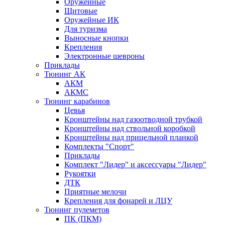
Оружейные
Щитовые
Оружейные ИК
Для туризма
Выносные кнопки
Крепления
Электронные шевроны
Приклады
Тюнинг АК
АКМ
АКМС
Тюнинг карабинов
Цевья
Кронштейны над газоотводной трубкой
Кронштейны над ствольной коробкой
Кронштейны над прицельной планкой
Комплекты "Спорт"
Приклады
Комплект "Лидер" и аксессуары "Лидер"
Рукоятки
ДТК
Приятные мелочи
Крепления для фонарей и ЛЦУ
Тюнинг пулеметов
ПК (ПКМ)