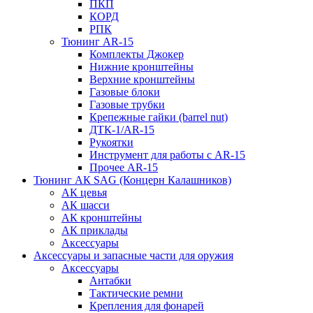
ПКП
КОРД
РПК
Тюнинг AR-15
Комплекты Джокер
Нижние кронштейны
Верхние кронштейны
Газовые блоки
Газовые трубки
Крепежные гайки (barrel nut)
ДТК-1/AR-15
Рукоятки
Инструмент для работы с AR-15
Прочее AR-15
Тюнинг АК SAG (Концерн Калашников)
АК цевья
АК шасси
АК кронштейны
АК приклады
Аксессуары
Аксессуары и запасные части для оружия
Аксессуары
Антабки
Тактические ремни
Крепления для фонарей