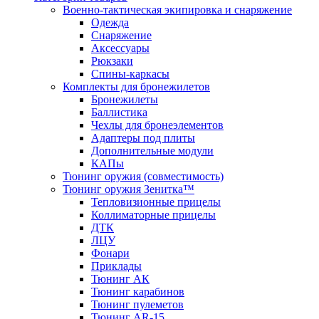
Военно-тактическая экипировка и снаряжение
Одежда
Снаряжение
Аксессуары
Рюкзаки
Спины-каркасы
Комплекты для бронежилетов
Бронежилеты
Баллистика
Чехлы для бронеэлементов
Адаптеры под плиты
Дополнительные модули
КАПы
Тюнинг оружия (совместимость)
Тюнинг оружия Зенитка™
Тепловизионные прицелы
Коллиматорные прицелы
ДТК
ЛЦУ
Фонари
Приклады
Тюнинг АК
Тюнинг карабинов
Тюнинг пулеметов
Тюнинг AR-15