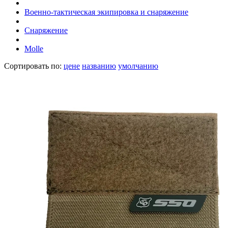
Военно-тактическая экипировка и снаряжение
Снаряжение
Molle
Сортировать по:
цене
названию
умолчанию