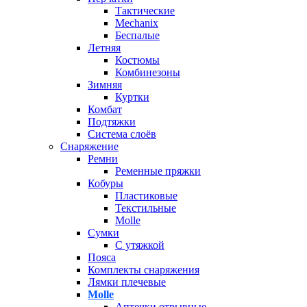
Тактические
Mechanix
Беспалые
Летняя
Костюмы
Комбинезоны
Зимняя
Куртки
Комбат
Подтяжки
Система слоёв
Снаряжение
Ремни
Ременные пряжки
Кобуры
Пластиковые
Текстильные
Molle
Сумки
С утяжкой
Пояса
Комплекты снаряжения
Лямки плечевые
Molle
Аптечки отрывные