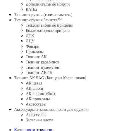
Дополнительные модули
КАПы
Тюнинг оружия (совместимость)
Тюнинг оружия Зенитка™
Тепловизионные прицелы
Коллиматорные прицелы
ДТК
ЛЦУ
Фонари
Приклады
Тюнинг АК
Тюнинг карабинов
Тюнинг пулеметов
Тюнинг AR-15
Тюнинг АК SAG (Концерн Калашников)
АК цевья
АК шасси
АК кронштейны
АК приклады
Аксессуары
Аксессуары и запасные части для оружия
Аксессуары
Запасные части
Категории товаров