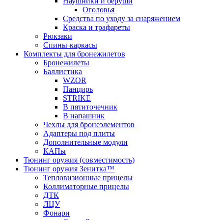
Наушники и беруши
Оголовья
Средства по уходу за снаряжением
Краска и трафареты
Рюкзаки
Спины-каркасы
Комплекты для бронежилетов
Бронежилеты
Баллистика
WZOR
Панцирь
STRIKE
В пятиточечник
В напашник
Чехлы для бронеэлементов
Адаптеры под плиты
Дополнительные модули
КАПы
Тюнинг оружия (совместимость)
Тюнинг оружия Зенитка™
Тепловизионные прицелы
Коллиматорные прицелы
ДТК
ЛЦУ
Фонари