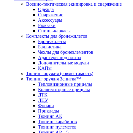
Военно-тактическая экипировка и снаряжение
Одежда
Снаряжение
Аксессуары
Рюкзаки
Спины-каркасы
Комплекты для бронежилетов
Бронежилеты
Баллистика
Чехлы для бронеэлементов
Адаптеры под плиты
Дополнительные модули
КАПы
Тюнинг оружия (совместимость)
Тюнинг оружия Зенитка™
Тепловизионные прицелы
Коллиматорные прицелы
ДТК
ЛЦУ
Фонари
Приклады
Тюнинг АК
Тюнинг карабинов
Тюнинг пулеметов
Тюнинг AR-15