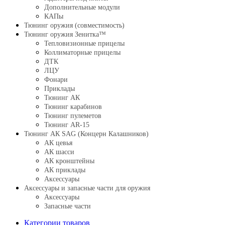
Дополнительные модули
КАПы
Тюнинг оружия (совместимость)
Тюнинг оружия Зенитка™
Тепловизионные прицелы
Коллиматорные прицелы
ДТК
ЛЦУ
Фонари
Приклады
Тюнинг АК
Тюнинг карабинов
Тюнинг пулеметов
Тюнинг AR-15
Тюнинг АК SAG (Концерн Калашников)
АК цевья
АК шасси
АК кронштейны
АК приклады
Аксессуары
Аксессуары и запасные части для оружия
Аксессуары
Запасные части
Категории товаров