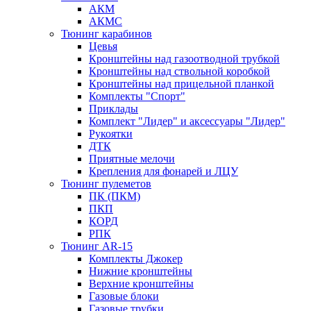
АКМ
АКМС
Тюнинг карабинов
Цевья
Кронштейны над газоотводной трубкой
Кронштейны над ствольной коробкой
Кронштейны над прицельной планкой
Комплекты "Спорт"
Приклады
Комплект "Лидер" и аксессуары "Лидер"
Рукоятки
ДТК
Приятные мелочи
Крепления для фонарей и ЛЦУ
Тюнинг пулеметов
ПК (ПКМ)
ПКП
КОРД
РПК
Тюнинг AR-15
Комплекты Джокер
Нижние кронштейны
Верхние кронштейны
Газовые блоки
Газовые трубки