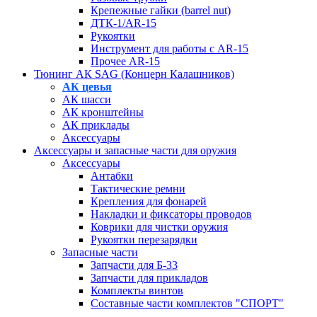
Крепежные гайки (barrel nut)
ДТК-1/AR-15
Рукоятки
Инструмент для работы с AR-15
Прочее AR-15
Тюнинг АК SAG (Концерн Калашников)
АК цевья
АК шасси
АК кронштейны
АК приклады
Аксессуары
Аксессуары и запасные части для оружия
Аксессуары
Антабки
Тактические ремни
Крепления для фонарей
Накладки и фиксаторы проводов
Коврики для чистки оружия
Рукоятки перезарядки
Запасные части
Запчасти для Б-33
Запчасти для прикладов
Комплекты винтов
Составные части комплектов "СПОРТ"