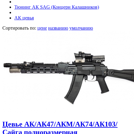
Тюнинг АК SAG (Концерн Калашников)
АК цевья
Сортировать по:
цене
названию
умолчанию
Цевье АК/АК47/АКМ/АК74/АК103/
Сайга полноразмерная