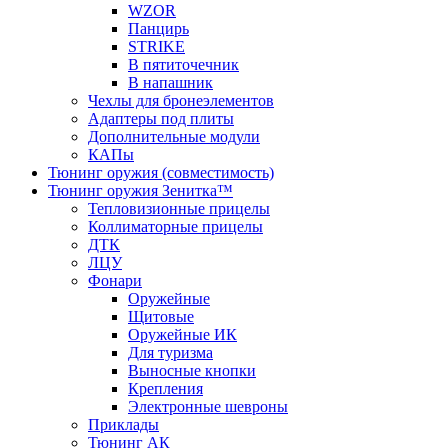
WZOR
Панцирь
STRIKE
В пятиточечник
В напашник
Чехлы для бронеэлементов
Адаптеры под плиты
Дополнительные модули
КАПы
Тюнинг оружия (совместимость)
Тюнинг оружия Зенитка™
Тепловизионные прицелы
Коллиматорные прицелы
ДТК
ЛЦУ
Фонари
Оружейные
Щитовые
Оружейные ИК
Для туризма
Выносные кнопки
Крепления
Электронные шевроны
Приклады
Тюнинг АК