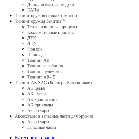
Дополнительные модули
КАПы
Тюнинг оружия (совместимость)
Тюнинг оружия Зенитка™
Тепловизионные прицелы
Коллиматорные прицелы
ДТК
ЛЦУ
Фонари
Приклады
Тюнинг АК
Тюнинг карабинов
Тюнинг пулеметов
Тюнинг AR-15
Тюнинг АК SAG (Концерн Калашников)
АК цевья
АК шасси
АК кронштейны
АК приклады
Аксессуары
Аксессуары и запасные части для оружия
Аксессуары
Запасные части
Категории товаров