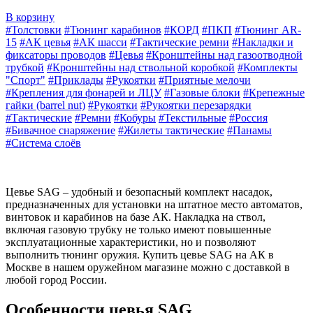
В корзину
#Толстовки
#Тюнинг карабинов
#КОРД
#ПКП
#Тюнинг AR-
15
#АК цевья
#АК шасси
#Тактические ремни
#Накладки и
фиксаторы проводов
#Цевья
#Кронштейны над газоотводной
трубкой
#Кронштейны над ствольной коробкой
#Комплекты
"Спорт"
#Приклады
#Рукоятки
#Приятные мелочи
#Крепления для фонарей и ЛЦУ
#Газовые блоки
#Крепежные
гайки (barrel nut)
#Рукоятки
#Рукоятки перезарядки
#Тактические
#Ремни
#Кобуры
#Текстильные
#Россия
#Бивачное снаряжение
#Жилеты тактические
#Панамы
#Система слоёв
Цевье SAG – удобный и безопасный комплект насадок,
предназначенных для установки на штатное место автоматов,
винтовок и карабинов на базе АК. Накладка на ствол,
включая газовую трубку не только имеют повышенные
эксплуатационные характеристики, но и позволяют
выполнить тюнинг оружия. Купить цевье SAG на АК в
Москве в нашем оружейном магазине можно с доставкой в
любой город России.
Особенности цевья SAG