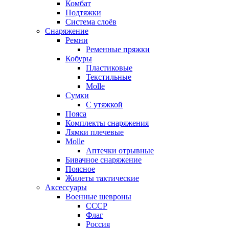
Комбат
Подтяжки
Система слоёв
Снаряжение
Ремни
Ременные пряжки
Кобуры
Пластиковые
Текстильные
Molle
Сумки
С утяжкой
Пояса
Комплекты снаряжения
Лямки плечевые
Molle
Аптечки отрывные
Бивачное снаряжение
Поясное
Жилеты тактические
Аксессуары
Военные шевроны
СССР
Флаг
Россия