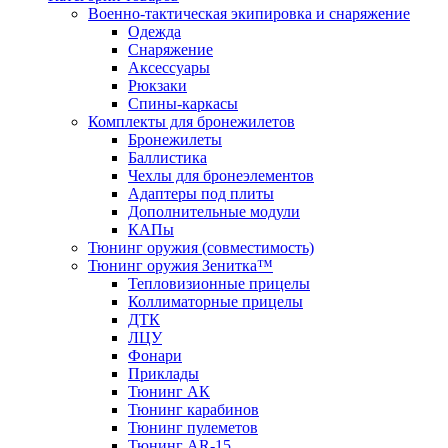
Военно-тактическая экипировка и снаряжение
Одежда
Снаряжение
Аксессуары
Рюкзаки
Спины-каркасы
Комплекты для бронежилетов
Бронежилеты
Баллистика
Чехлы для бронеэлементов
Адаптеры под плиты
Дополнительные модули
КАПы
Тюнинг оружия (совместимость)
Тюнинг оружия Зенитка™
Тепловизионные прицелы
Коллиматорные прицелы
ДТК
ЛЦУ
Фонари
Приклады
Тюнинг АК
Тюнинг карабинов
Тюнинг пулеметов
Тюнинг AR-15