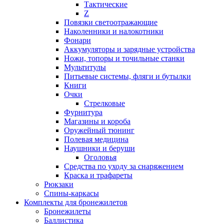
Тактические
Z
Повязки светоотражающие
Наколенники и налокотники
Фонари
Аккумуляторы и зарядные устройства
Ножи, топоры и точильные станки
Мультитулы
Питьевые системы, фляги и бутылки
Книги
Очки
Стрелковые
Фурнитура
Магазины и короба
Оружейный тюнинг
Полевая медицина
Наушники и беруши
Оголовья
Средства по уходу за снаряжением
Краска и трафареты
Рюкзаки
Спины-каркасы
Комплекты для бронежилетов
Бронежилеты
Баллистика