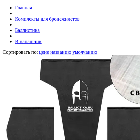
Главная
Комплекты для бронежилетов
Баллистика
В напашник
Сортировать по:
цене
названию
умолчанию