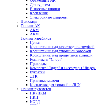
Оружейные ИК
Для туризма
Выносные кнопки
Крепления
Электронные шевроны
Приклады
Тюнинг АК
АКМ
АКМС
Тюнинг карабинов
Цевья
Кронштейны над газоотводной трубкой
Кронштейны над ствольной коробкой
Кронштейны над прицельной планкой
Комплекты "Спорт"
Приклады
Комплект "Лидер" и аксессуары "Лидер"
Рукоятки
ДТК
Приятные мелочи
Крепления для фонарей и ЛЦУ
Тюнинг пулеметов
ПК (ПКМ)
ПКП
КОРД