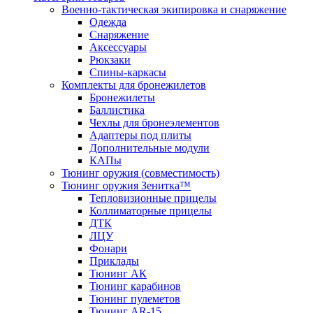
Военно-тактическая экипировка и снаряжение
Одежда
Снаряжение
Аксессуары
Рюкзаки
Спины-каркасы
Комплекты для бронежилетов
Бронежилеты
Баллистика
Чехлы для бронеэлементов
Адаптеры под плиты
Дополнительные модули
КАПы
Тюнинг оружия (совместимость)
Тюнинг оружия Зенитка™
Тепловизионные прицелы
Коллиматорные прицелы
ДТК
ЛЦУ
Фонари
Приклады
Тюнинг АК
Тюнинг карабинов
Тюнинг пулеметов
Тюнинг AR-15