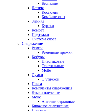
Беспалые
Летняя
Костюмы
Комбинезоны
Зимняя
Куртки
Комбат
Подтяжки
Система слоёв
Снаряжение
Ремни
Ременные пряжки
Кобуры
Пластиковые
Текстильные
Molle
Сумки
С утяжкой
Пояса
Комплекты снаряжения
Лямки плечевые
Molle
Аптечки отрывные
Бивачное снаряжение
Поясное