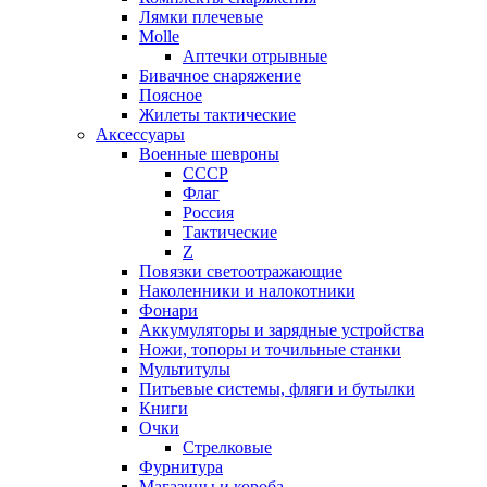
Лямки плечевые
Molle
Аптечки отрывные
Бивачное снаряжение
Поясное
Жилеты тактические
Аксессуары
Военные шевроны
СССР
Флаг
Россия
Тактические
Z
Повязки светоотражающие
Наколенники и налокотники
Фонари
Аккумуляторы и зарядные устройства
Ножи, топоры и точильные станки
Мультитулы
Питьевые системы, фляги и бутылки
Книги
Очки
Стрелковые
Фурнитура
Магазины и короба