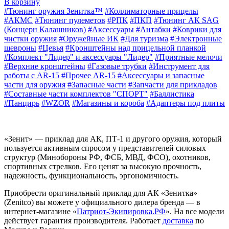
В корзину
#Тюнинг оружия Зенитка™
#Коллиматорные прицелы
#АКМС
#Тюнинг пулеметов
#РПК
#ПКП
#Тюнинг АК SAG
(Концерн Калашников)
#Аксессуары
#Антабки
#Коврики для
чистки оружия
#Оружейные ИК
#Для туризма
#Электронные
шевроны
#Цевья
#Кронштейны над прицельной планкой
#Комплект "Лидер" и аксессуары "Лидер"
#Приятные мелочи
#Верхние кронштейны
#Газовые трубки
#Инструмент для
работы с AR-15
#Прочее AR-15
#Аксессуары и запасные
части для оружия
#Запасные части
#Запчасти для прикладов
#Составные части комплектов "СПОРТ"
#Баллистика
#Панцирь
#WZOR
#Магазины и короба
#Адаптеры под плиты
«Зенит» — приклад для АК, ПТ-1 и другого оружия, который
пользуется активным спросом у представителей силовых
структур (Минобороны РФ, ФСБ, МВД, ФСО), охотников,
спортивных стрелков. Его ценят за высокую прочность,
надежность, функциональность, эргономичность.
Приобрести оригинальный приклад для АК «Зенитка»
(Zenitco) вы
можете у официального дилера бренда — в
интернет-магазине «
Патриот-Экипировка.РФ
». На все модели
действует гарантия производителя. Работает
доставка
по