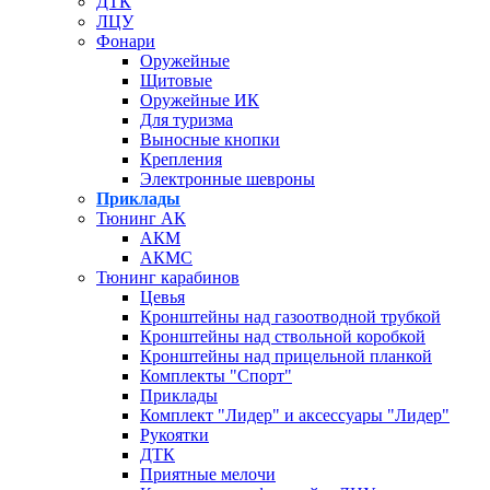
ДТК
ЛЦУ
Фонари
Оружейные
Щитовые
Оружейные ИК
Для туризма
Выносные кнопки
Крепления
Электронные шевроны
Приклады
Тюнинг АК
АКМ
АКМС
Тюнинг карабинов
Цевья
Кронштейны над газоотводной трубкой
Кронштейны над ствольной коробкой
Кронштейны над прицельной планкой
Комплекты "Спорт"
Приклады
Комплект "Лидер" и аксессуары "Лидер"
Рукоятки
ДТК
Приятные мелочи