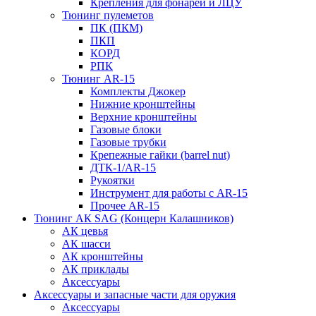
Крепления для фонарей и ЛЦУ
Тюнинг пулеметов
ПК (ПКМ)
ПКП
КОРД
РПК
Тюнинг AR-15
Комплекты Джокер
Нижние кронштейны
Верхние кронштейны
Газовые блоки
Газовые трубки
Крепежные гайки (barrel nut)
ДТК-1/AR-15
Рукоятки
Инструмент для работы с AR-15
Прочее AR-15
Тюнинг АК SAG (Концерн Калашников)
АК цевья
АК шасси
АК кронштейны
АК приклады
Аксессуары
Аксессуары и запасные части для оружия
Аксессуары