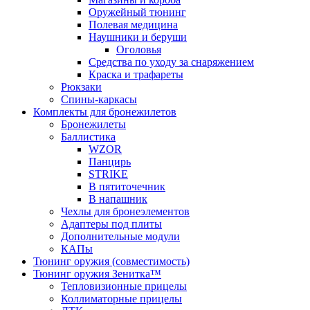
Оружейный тюнинг
Полевая медицина
Наушники и беруши
Оголовья
Средства по уходу за снаряжением
Краска и трафареты
Рюкзаки
Спины-каркасы
Комплекты для бронежилетов
Бронежилеты
Баллистика
WZOR
Панцирь
STRIKE
В пятиточечник
В напашник
Чехлы для бронеэлементов
Адаптеры под плиты
Дополнительные модули
КАПы
Тюнинг оружия (совместимость)
Тюнинг оружия Зенитка™
Тепловизионные прицелы
Коллиматорные прицелы