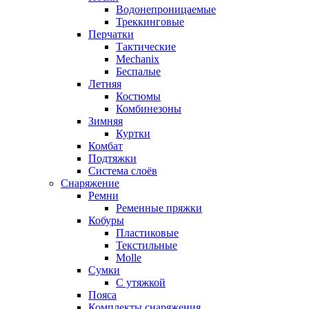
Водонепроницаемые
Треккинговые
Перчатки
Тактические
Mechanix
Беспалые
Летняя
Костюмы
Комбинезоны
Зимняя
Куртки
Комбат
Подтяжки
Система слоёв
Снаряжение
Ремни
Ременные пряжки
Кобуры
Пластиковые
Текстильные
Molle
Сумки
С утяжкой
Пояса
Комплекты снаряжения