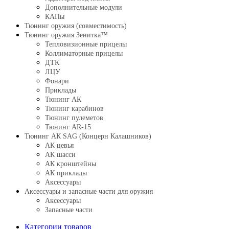
Дополнительные модули
КАПы
Тюнинг оружия (совместимость)
Тюнинг оружия Зенитка™
Тепловизионные прицелы
Коллиматорные прицелы
ДТК
ЛЦУ
Фонари
Приклады
Тюнинг АК
Тюнинг карабинов
Тюнинг пулеметов
Тюнинг AR-15
Тюнинг АК SAG (Концерн Калашников)
АК цевья
АК шасси
АК кронштейны
АК приклады
Аксессуары
Аксессуары и запасные части для оружия
Аксессуары
Запасные части
Категории товаров