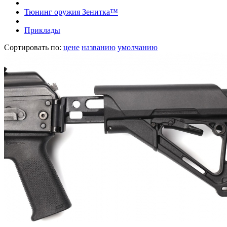
Тюнинг оружия Зенитка™
Приклады
Сортировать по:
цене
названию
умолчанию