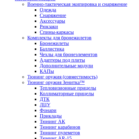
Военно-тактическая экипировка и снаряжение
Одежда
Снаряжение
Аксессуары
Рюкзаки
Спины-каркасы
Комплекты для бронежилетов
Бронежилеты
Баллистика
Чехлы для бронеэлементов
Адаптеры под плиты
Дополнительные модули
КАПы
Тюнинг оружия (совместимость)
Тюнинг оружия Зенитка™
Тепловизионные прицелы
Коллиматорные прицелы
ДТК
ЛЦУ
Фонари
Приклады
Тюнинг АК
Тюнинг карабинов
Тюнинг пулеметов
Тюнинг AR-15