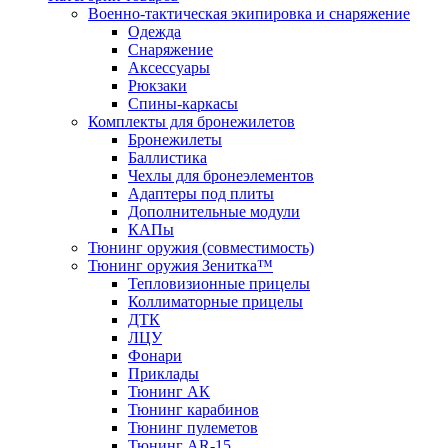
Военно-тактическая экипировка и снаряжение
Одежда
Снаряжение
Аксессуары
Рюкзаки
Спины-каркасы
Комплекты для бронежилетов
Бронежилеты
Баллистика
Чехлы для бронеэлементов
Адаптеры под плиты
Дополнительные модули
КАПы
Тюнинг оружия (совместимость)
Тюнинг оружия Зенитка™
Тепловизионные прицелы
Коллиматорные прицелы
ДТК
ЛЦУ
Фонари
Приклады
Тюнинг АК
Тюнинг карабинов
Тюнинг пулеметов
Тюнинг AR-15