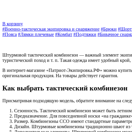
В корзину
#Военно-тактическая экипировка и снаряжение
#Брюки
#Шор
#Пояса
#Лямки плечевые
#Комбат
#Подтяжки
#Бивачное снар
Штурмовой тактический комбинезон — важный элемент экипиров
туристический поход и т. п. Такая одежда имеет удобный крой
В интернет-магазине «Патриот-Экипировка.РФ» можно купит
оригинальная продукция. На товары действует гарантия.
Как выбрать тактический комбинезон
Присматривая подходящую модель, обратите внимание на сле
Сезонность. Тактический комбинезон может быть летним
Предназначение. Для повседневной носки «на гражданке»
Размер. Комбинезоны ССО имеют стандартные параметры 
Дизайн. Штурмовые комбинезоны традиционно шьют из тка
Дополнительные элементы. Штурмовой комбинезон может 