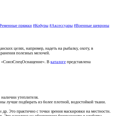
Ременные пряжки
#Кобуры
#Аксессуары
#Военные шевроны
ких целях, например, надеть на рыбалку, охоту, в
 хранения полезных мелочей.
 — «СоюзСпецОснащение». В
каталоге
представлена
 наличии утеплителя.
ны лучше подбирать из более плотной, водостойкой ткани.
др. Это практично с точки зрения маскировки на местности.
 Это нацелено на обеспечение безопасности и удобства