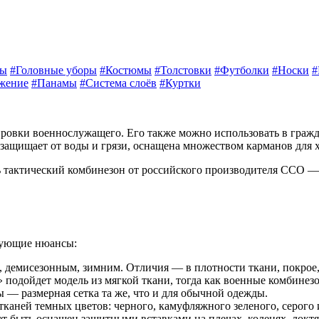
ты
#Головные уборы
#Костюмы
#Толстовки
#Футболки
#Носки
#
яжение
#Панамы
#Система слоёв
#Куртки
ки военнослужащего. Его также можно использовать в гражданс
, защищает от воды и грязи, оснащена множеством карманов для
ь тактический комбинезон от российского производителя ССО
дующие нюансы:
, демисезонным, зимним. Отличия — в плотности ткани, покрое,
 подойдет модель из мягкой ткани, тогда как военные комбинезо
— размерная сетка та же, что и для обычной одежды.
ней темных цветов: черного, камуфляжного зеленого, серого и 
быть оснащен защитными вставками на плечах, коленях, локтях.