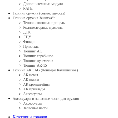
Дополнительные модули
КАПы
Тюнинг оружия (совместимость)
Тюнинг оружия Зенитка™
Тепловизионные прицелы
Коллиматорные прицелы
ДТК
ЛЦУ
Фонари
Приклады
Тюнинг АК
Тюнинг карабинов
Тюнинг пулеметов
Тюнинг AR-15
Тюнинг АК SAG (Концерн Калашников)
АК цевья
АК шасси
АК кронштейны
АК приклады
Аксессуары
Аксессуары и запасные части для оружия
Аксессуары
Запасные части
Категории товаров