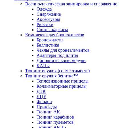
Военно-тактическая экипировка и снаряжение
Одежда
Снаряжение
Аксессуары
Рюкзаки
Спины-каркасы
Комплекты для бронежилетов
Бронежилеты
Баллистика
Чехлы для бронеэлементов
Адаптеры под плиты
Дополнительные модули
КАПы
Тюнинг оружия (совместимость)
Тюнинг оружия Зенитка™
Тепловизионные прицелы
Коллиматорные прицелы
ДТК
ЛЦУ
Фонари
Приклады
Тюнинг АК
Тюнинг карабинов
Тюнинг пулеметов
Тюнинг AR-15