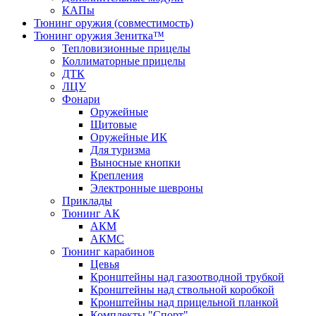
КАПы
Тюнинг оружия (совместимость)
Тюнинг оружия Зенитка™
Тепловизионные прицелы
Коллиматорные прицелы
ДТК
ЛЦУ
Фонари
Оружейные
Щитовые
Оружейные ИК
Для туризма
Выносные кнопки
Крепления
Электронные шевроны
Приклады
Тюнинг АК
АКМ
АКМС
Тюнинг карабинов
Цевья
Кронштейны над газоотводной трубкой
Кронштейны над ствольной коробкой
Кронштейны над прицельной планкой
Комплекты "Спорт"