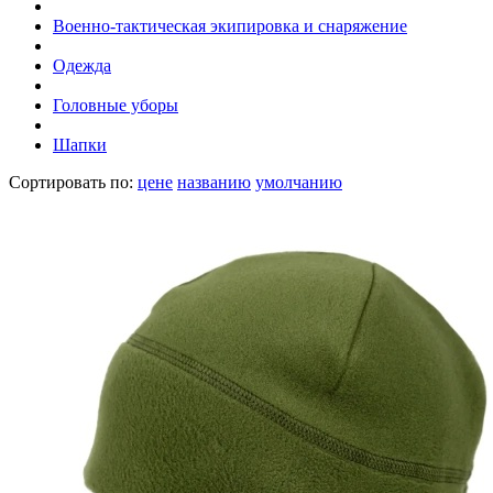
Военно-тактическая экипировка и снаряжение
Одежда
Головные уборы
Шапки
Сортировать по:
цене
названию
умолчанию