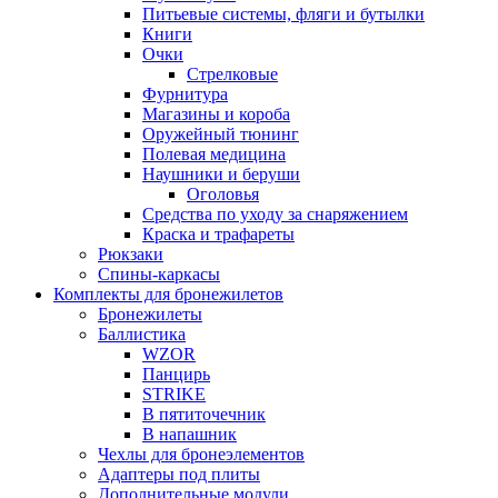
Питьевые системы, фляги и бутылки
Книги
Очки
Стрелковые
Фурнитура
Магазины и короба
Оружейный тюнинг
Полевая медицина
Наушники и беруши
Оголовья
Средства по уходу за снаряжением
Краска и трафареты
Рюкзаки
Спины-каркасы
Комплекты для бронежилетов
Бронежилеты
Баллистика
WZOR
Панцирь
STRIKE
В пятиточечник
В напашник
Чехлы для бронеэлементов
Адаптеры под плиты
Дополнительные модули