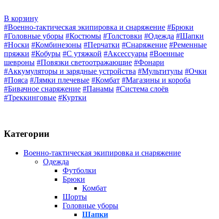
В корзину
#Военно-тактическая экипировка и снаряжение
#Брюки
#Головные уборы
#Костюмы
#Толстовки
#Одежда
#Шапки
#Носки
#Комбинезоны
#Перчатки
#Снаряжение
#Ременные
пряжки
#Кобуры
#С утяжкой
#Аксессуары
#Военные
шевроны
#Повязки светоотражающие
#Фонари
#Аккумуляторы и зарядные устройства
#Мультитулы
#Очки
#Пояса
#Лямки плечевые
#Комбат
#Магазины и короба
#Бивачное снаряжение
#Панамы
#Система слоёв
#Треккинговые
#Куртки
Категории
Военно-тактическая экипировка и снаряжение
Одежда
Футболки
Брюки
Комбат
Шорты
Головные уборы
Шапки