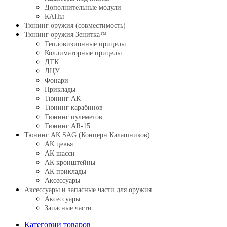
Дополнительные модули
КАПы
Тюнинг оружия (совместимость)
Тюнинг оружия Зенитка™
Тепловизионные прицелы
Коллиматорные прицелы
ДТК
ЛЦУ
Фонари
Приклады
Тюнинг АК
Тюнинг карабинов
Тюнинг пулеметов
Тюнинг AR-15
Тюнинг АК SAG (Концерн Калашников)
АК цевья
АК шасси
АК кронштейны
АК приклады
Аксессуары
Аксессуары и запасные части для оружия
Аксессуары
Запасные части
Категории товаров