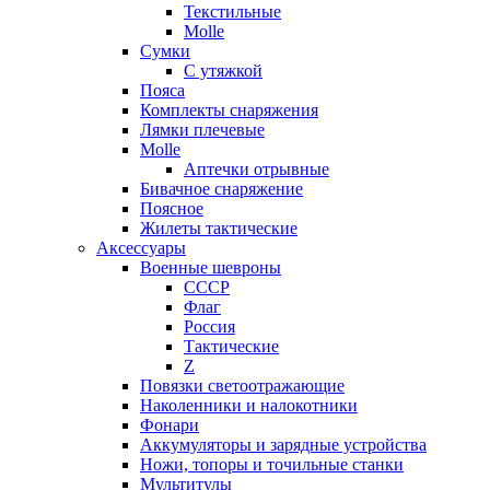
Текстильные
Molle
Сумки
С утяжкой
Пояса
Комплекты снаряжения
Лямки плечевые
Molle
Аптечки отрывные
Бивачное снаряжение
Поясное
Жилеты тактические
Аксессуары
Военные шевроны
СССР
Флаг
Россия
Тактические
Z
Повязки светоотражающие
Наколенники и налокотники
Фонари
Аккумуляторы и зарядные устройства
Ножи, топоры и точильные станки
Мультитулы