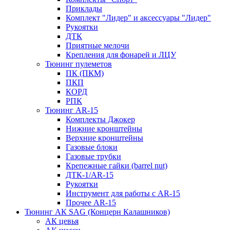
Приклады
Комплект "Лидер" и аксессуары "Лидер"
Рукоятки
ДТК
Приятные мелочи
Крепления для фонарей и ЛЦУ
Тюнинг пулеметов
ПК (ПКМ)
ПКП
КОРД
РПК
Тюнинг AR-15
Комплекты Джокер
Нижние кронштейны
Верхние кронштейны
Газовые блоки
Газовые трубки
Крепежные гайки (barrel nut)
ДТК-1/AR-15
Рукоятки
Инструмент для работы с AR-15
Прочее AR-15
Тюнинг АК SAG (Концерн Калашников)
АК цевья