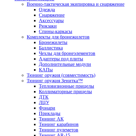
Военно-тактическая экипировка и снаряжение
Одежда
Снаряжение
Аксессуары
Рюкзаки
Спины-каркасы
Комплекты для бронежилетов
Бронежилеты
Баллистика
Чехлы для бронеэлементов
Адаптеры под плиты
Дополнительные модули
КАПы
Тюнинг оружия (совместимость)
Тюнинг оружия Зенитка™
Тепловизионные прицелы
Коллиматорные прицелы
ДТК
ЛЦУ
Фонари
Приклады
Тюнинг АК
Тюнинг карабинов
Тюнинг пулеметов
Тюнинг AR-15