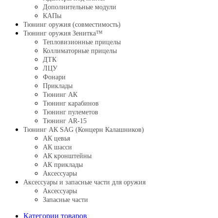
Дополнительные модули
КАПы
Тюнинг оружия (совместимость)
Тюнинг оружия Зенитка™
Тепловизионные прицелы
Коллиматорные прицелы
ДТК
ЛЦУ
Фонари
Приклады
Тюнинг АК
Тюнинг карабинов
Тюнинг пулеметов
Тюнинг AR-15
Тюнинг АК SAG (Концерн Калашников)
АК цевья
АК шасси
АК кронштейны
АК приклады
Аксессуары
Аксессуары и запасные части для оружия
Аксессуары
Запасные части
Категории товаров