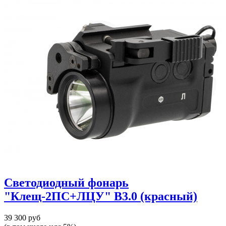
Светодиодный фонарь
"Клещ-2ПС+ЛЦУ" В3.0 (красный)
39 300 руб