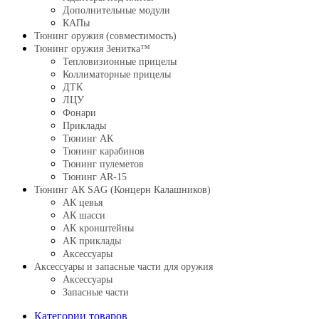
Дополнительные модули
КАПы
Тюнинг оружия (совместимость)
Тюнинг оружия Зенитка™
Тепловизионные прицелы
Коллиматорные прицелы
ДТК
ЛЦУ
Фонари
Приклады
Тюнинг АК
Тюнинг карабинов
Тюнинг пулеметов
Тюнинг AR-15
Тюнинг АК SAG (Концерн Калашников)
АК цевья
АК шасси
АК кронштейны
АК приклады
Аксессуары
Аксессуары и запасные части для оружия
Аксессуары
Запасные части
Категории товаров