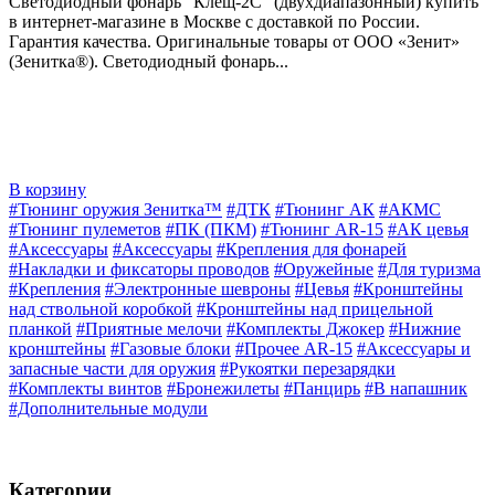
Светодиодный фонарь "Клещ-2С" (двухдиапазонный) купить
в интернет-магазине в Москве с доставкой по России.
Гарантия качества. Оригинальные товары от ООО «Зенит»
(Зенитка®). Светодиодный фонарь...
В корзину
#Тюнинг оружия Зенитка™
#ДТК
#Тюнинг АК
#АКМС
#Тюнинг пулеметов
#ПК (ПКМ)
#Тюнинг AR-15
#АК цевья
#Аксессуары
#Аксессуары
#Крепления для фонарей
#Накладки и фиксаторы проводов
#Оружейные
#Для туризма
#Крепления
#Электронные шевроны
#Цевья
#Кронштейны
над ствольной коробкой
#Кронштейны над прицельной
планкой
#Приятные мелочи
#Комплекты Джокер
#Нижние
кронштейны
#Газовые блоки
#Прочее AR-15
#Аксессуары и
запасные части для оружия
#Рукоятки перезарядки
#Комплекты винтов
#Бронежилеты
#Панцирь
#В напашник
#Дополнительные модули
Категории