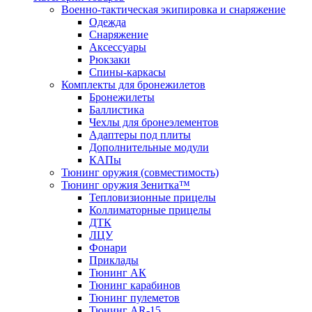
Военно-тактическая экипировка и снаряжение
Одежда
Снаряжение
Аксессуары
Рюкзаки
Спины-каркасы
Комплекты для бронежилетов
Бронежилеты
Баллистика
Чехлы для бронеэлементов
Адаптеры под плиты
Дополнительные модули
КАПы
Тюнинг оружия (совместимость)
Тюнинг оружия Зенитка™
Тепловизионные прицелы
Коллиматорные прицелы
ДТК
ЛЦУ
Фонари
Приклады
Тюнинг АК
Тюнинг карабинов
Тюнинг пулеметов
Тюнинг AR-15