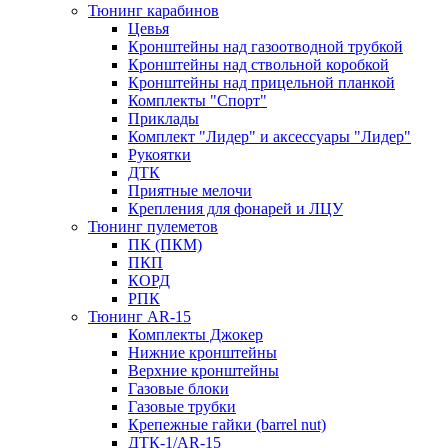
Тюнинг карабинов
Цевья
Кронштейны над газоотводной трубкой
Кронштейны над ствольной коробкой
Кронштейны над прицельной планкой
Комплекты "Спорт"
Приклады
Комплект "Лидер" и аксессуары "Лидер"
Рукоятки
ДТК
Приятные мелочи
Крепления для фонарей и ЛЦУ
Тюнинг пулеметов
ПК (ПКМ)
ПКП
КОРД
РПК
Тюнинг AR-15
Комплекты Джокер
Нижние кронштейны
Верхние кронштейны
Газовые блоки
Газовые трубки
Крепежные гайки (barrel nut)
ДТК-1/AR-15