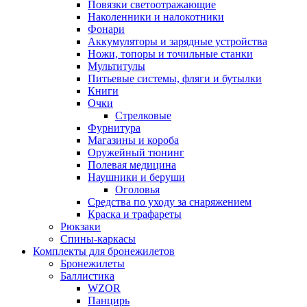
Повязки светоотражающие
Наколенники и налокотники
Фонари
Аккумуляторы и зарядные устройства
Ножи, топоры и точильные станки
Мультитулы
Питьевые системы, фляги и бутылки
Книги
Очки
Стрелковые
Фурнитура
Магазины и короба
Оружейный тюнинг
Полевая медицина
Наушники и беруши
Оголовья
Средства по уходу за снаряжением
Краска и трафареты
Рюкзаки
Спины-каркасы
Комплекты для бронежилетов
Бронежилеты
Баллистика
WZOR
Панцирь