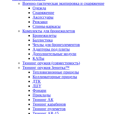
Военно-тактическая экипировка и снаряжение
Одежда
Снаряжение
Аксессуары
Рюкзаки
Спины-каркасы
Комплекты для бронежилетов
Бронежилеты
Баллистика
Чехлы для бронеэлементов
Адаптеры под плиты
Дополнительные модули
КАПы
Тюнинг оружия (совместимость)
Тюнинг оружия Зенитка™
Тепловизионные прицелы
Коллиматорные прицелы
ДТК
ЛЦУ
Фонари
Приклады
Тюнинг АК
Тюнинг карабинов
Тюнинг пулеметов
Тюнинг AR-15