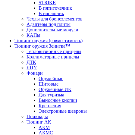
STRIKE
В пятиточечник
В напашник
Чехлы для бронеэлементов
Адаптеры под плиты
Дополнительные модули
КАПы
Тюнинг оружия (совместимость)
Тюнинг оружия Зенитка™
Тепловизионные прицелы
Коллиматорные прицелы
ДТК
ЛЦУ
Фонари
Оружейные
Щитовые
Оружейные ИК
Для туризма
Выносные кнопки
Крепления
Электронные шевроны
Приклады
Тюнинг АК
АКМ
АКМС