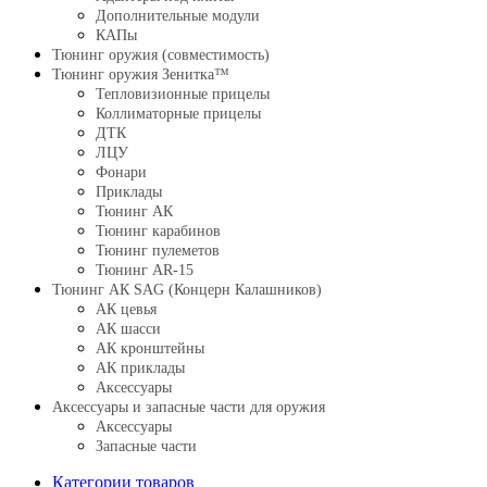
Дополнительные модули
КАПы
Тюнинг оружия (совместимость)
Тюнинг оружия Зенитка™
Тепловизионные прицелы
Коллиматорные прицелы
ДТК
ЛЦУ
Фонари
Приклады
Тюнинг АК
Тюнинг карабинов
Тюнинг пулеметов
Тюнинг AR-15
Тюнинг АК SAG (Концерн Калашников)
АК цевья
АК шасси
АК кронштейны
АК приклады
Аксессуары
Аксессуары и запасные части для оружия
Аксессуары
Запасные части
Категории товаров