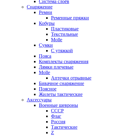
Система слоёв
Снаряжение
Ремни
Ременные пряжки
Кобуры
Пластиковые
Текстильные
Molle
Сумки
С утяжкой
Пояса
Комплекты снаряжения
Лямки плечевые
Molle
Аптечки отрывные
Бивачное снаряжение
Поясное
Жилеты тактические
Аксессуары
Военные шевроны
СССР
Флаг
Россия
Тактические
Z