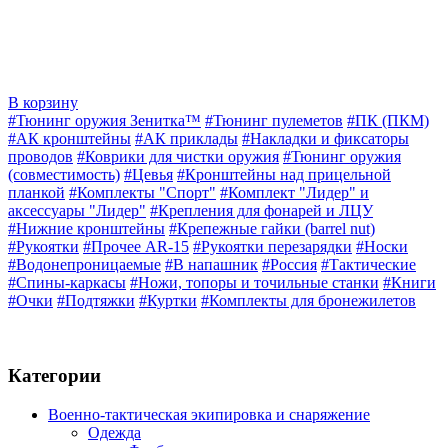
В корзину
#Тюнинг оружия Зенитка™
#Тюнинг пулеметов
#ПК (ПКМ)
#АК кронштейны
#АК приклады
#Накладки и фиксаторы
проводов
#Коврики для чистки оружия
#Тюнинг оружия
(совместимость)
#Цевья
#Кронштейны над прицельной
планкой
#Комплекты "Спорт"
#Комплект "Лидер" и
аксессуары "Лидер"
#Крепления для фонарей и ЛЦУ
#Нижние кронштейны
#Крепежные гайки (barrel nut)
#Рукоятки
#Прочее AR-15
#Рукоятки перезарядки
#Носки
#Водонепроницаемые
#В напашник
#Россия
#Тактические
#Спины-каркасы
#Ножи, топоры и точильные станки
#Книги
#Очки
#Подтяжки
#Куртки
#Комплекты для бронежилетов
Категории
Военно-тактическая экипировка и снаряжение
Одежда