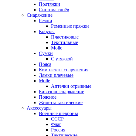
Подтяжки
Система слоёв
Снаряжение
Ремни
Ременные пряжки
Кобуры
Пластиковые
Текстильные
Molle
Сумки
С утяжкой
Пояса
Комплекты снаряжения
Лямки плечевые
Molle
Аптечки отрывные
Бивачное снаряжение
Поясное
Жилеты тактические
Аксессуары
Военные шевроны
СССР
Флаг
Россия
Тактические