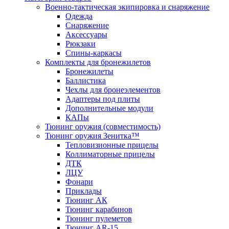
Военно-тактическая экипировка и снаряжение
Одежда
Снаряжение
Аксессуары
Рюкзаки
Спины-каркасы
Комплекты для бронежилетов
Бронежилеты
Баллистика
Чехлы для бронеэлементов
Адаптеры под плиты
Дополнительные модули
КАПы
Тюнинг оружия (совместимость)
Тюнинг оружия Зенитка™
Тепловизионные прицелы
Коллиматорные прицелы
ДТК
ЛЦУ
Фонари
Приклады
Тюнинг АК
Тюнинг карабинов
Тюнинг пулеметов
Тюнинг AR-15