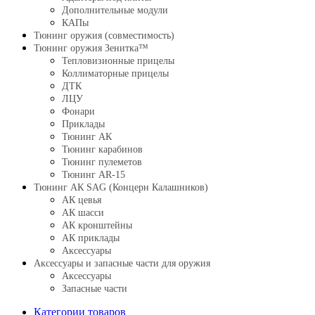
Дополнительные модули
КАПы
Тюнинг оружия (совместимость)
Тюнинг оружия Зенитка™
Тепловизионные прицелы
Коллиматорные прицелы
ДТК
ЛЦУ
Фонари
Приклады
Тюнинг АК
Тюнинг карабинов
Тюнинг пулеметов
Тюнинг AR-15
Тюнинг АК SAG (Концерн Калашников)
АК цевья
АК шасси
АК кронштейны
АК приклады
Аксессуары
Аксессуары и запасные части для оружия
Аксессуары
Запасные части
Категории товаров