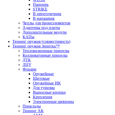
Панцирь
STRIKE
В пятиточечник
В напашник
Чехлы для бронеэлементов
Адаптеры под плиты
Дополнительные модули
КАПы
Тюнинг оружия (совместимость)
Тюнинг оружия Зенитка™
Тепловизионные прицелы
Коллиматорные прицелы
ДТК
ЛЦУ
Фонари
Оружейные
Щитовые
Оружейные ИК
Для туризма
Выносные кнопки
Крепления
Электронные шевроны
Приклады
Тюнинг АК