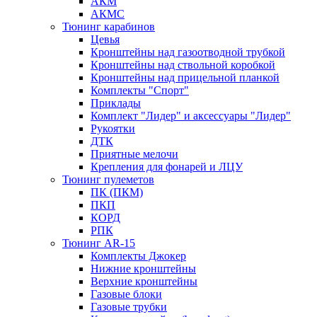
АКМ
АКМС
Тюнинг карабинов
Цевья
Кронштейны над газоотводной трубкой
Кронштейны над ствольной коробкой
Кронштейны над прицельной планкой
Комплекты "Спорт"
Приклады
Комплект "Лидер" и аксессуары "Лидер"
Рукоятки
ДТК
Приятные мелочи
Крепления для фонарей и ЛЦУ
Тюнинг пулеметов
ПК (ПКМ)
ПКП
КОРД
РПК
Тюнинг AR-15
Комплекты Джокер
Нижние кронштейны
Верхние кронштейны
Газовые блоки
Газовые трубки