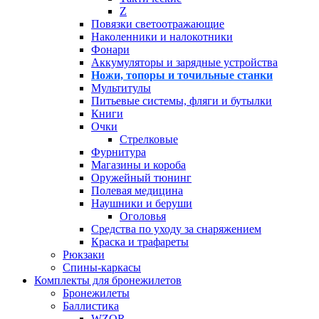
Z
Повязки светоотражающие
Наколенники и налокотники
Фонари
Аккумуляторы и зарядные устройства
Ножи, топоры и точильные станки
Мультитулы
Питьевые системы, фляги и бутылки
Книги
Очки
Стрелковые
Фурнитура
Магазины и короба
Оружейный тюнинг
Полевая медицина
Наушники и беруши
Оголовья
Средства по уходу за снаряжением
Краска и трафареты
Рюкзаки
Спины-каркасы
Комплекты для бронежилетов
Бронежилеты
Баллистика
WZOR