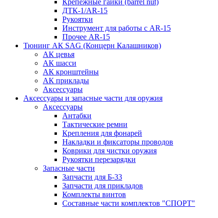
Крепежные гайки (barrel nut)
ДТК-1/AR-15
Рукоятки
Инструмент для работы с AR-15
Прочее AR-15
Тюнинг АК SAG (Концерн Калашников)
АК цевья
АК шасси
АК кронштейны
АК приклады
Аксессуары
Аксессуары и запасные части для оружия
Аксессуары
Антабки
Тактические ремни
Крепления для фонарей
Накладки и фиксаторы проводов
Коврики для чистки оружия
Рукоятки перезарядки
Запасные части
Запчасти для Б-33
Запчасти для прикладов
Комплекты винтов
Составные части комплектов "СПОРТ"