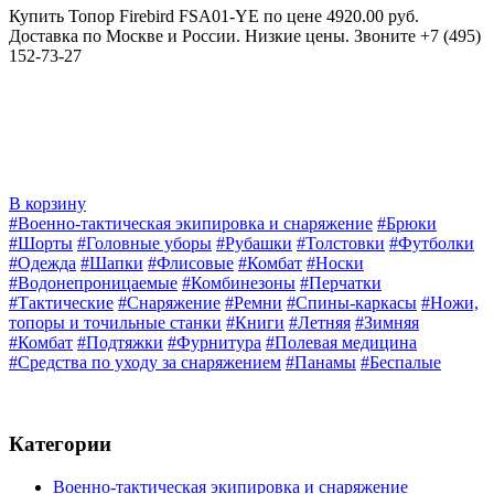
Купить Топор Firebird FSA01-YE по цене 4920.00 руб.
Доставка по Москве и России. Низкие цены. Звоните +7 (495)
152-73-27
В корзину
#Военно-тактическая экипировка и снаряжение
#Брюки
#Шорты
#Головные уборы
#Рубашки
#Толстовки
#Футболки
#Одежда
#Шапки
#Флисовые
#Комбат
#Носки
#Водонепроницаемые
#Комбинезоны
#Перчатки
#Тактические
#Снаряжение
#Ремни
#Спины-каркасы
#Ножи,
топоры и точильные станки
#Книги
#Летняя
#Зимняя
#Комбат
#Подтяжки
#Фурнитура
#Полевая медицина
#Средства по уходу за снаряжением
#Панамы
#Беспалые
Категории
Военно-тактическая экипировка и снаряжение