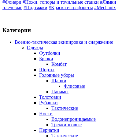
#Фонари
#Ножи, топоры и точильные станки
#Лямки
плечевые
#Подтяжки
#Краска и трафареты
#Mechanix
Категории
Военно-тактическая экипировка и снаряжение
Одежда
Футболки
Брюки
Комбат
Шорты
Головные уборы
Шапки
Флисовые
Панамы
Толстовки
Рубашки
Тактические
Носки
Водонепроницаемые
Треккинговые
Перчатки
Тактические