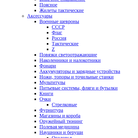
Поясное
Жилеты тактические
Аксессуары
Военные шевроны
СССР
Флаг
Россия
Тактические
Z
Повязки светоотражающие
Наколенники и налокотники
Фонари
Аккумуляторы и зарядные устройства
Ножи, топоры и точильные станки
Мультитулы
Питьевые системы, фляги и бутылки
Книги
Очки
Стрелковые
Фурнитура
Магазины и короба
Оружейный тюнинг
Полевая медицина
Наушники и беруши
Оголовья