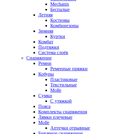
Mechanix
Беспалые
Летняя
Костюмы
Комбинезоны
Зимняя
Куртки
Комбат
Подтяжки
Система слоёв
Снаряжение
Ремни
Ременные пряжки
Кобуры
Пластиковые
Текстильные
Molle
Сумки
С утяжкой
Пояса
Комплекты снаряжения
Лямки плечевые
Molle
Аптечки отрывные
Бивачное снаряжение