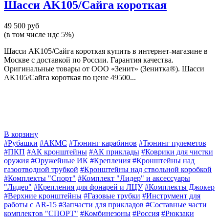
Шасси AK105/Сайга короткая
49 500 руб
(в том числе ндс 5%)
Шасси AK105/Сайга короткая купить в интернет-магазине в
Москве с доставкой по России. Гарантия качества.
Оригинальные товары от ООО «Зенит» (Зенитка®). Шасси
AK105/Сайга короткая по цене 49500...
В корзину
#Рубашки
#АКМС
#Тюнинг карабинов
#Тюнинг пулеметов
#ПКП
#АК кронштейны
#АК приклады
#Коврики для чистки
оружия
#Оружейные ИК
#Крепления
#Кронштейны над
газоотводной трубкой
#Кронштейны над ствольной коробкой
#Комплекты "Спорт"
#Комплект "Лидер" и аксессуары
"Лидер"
#Крепления для фонарей и ЛЦУ
#Комплекты Джокер
#Верхние кронштейны
#Газовые трубки
#Инструмент для
работы с AR-15
#Запчасти для прикладов
#Составные части
комплектов "СПОРТ"
#Комбинезоны
#Россия
#Рюкзаки