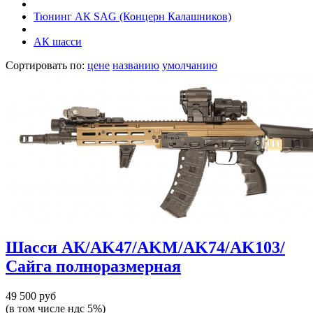
Тюнинг АК SAG (Концерн Калашников)
АК шасси
Сортировать по:
цене
названию
умолчанию
Шасси АК/AK47/AKM/AK74/AK103/
Сайга полноразмерная
49 500 руб
(в том числе ндс 5%)