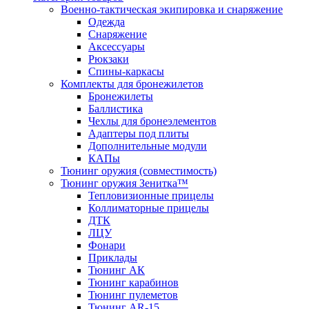
Военно-тактическая экипировка и снаряжение
Одежда
Снаряжение
Аксессуары
Рюкзаки
Спины-каркасы
Комплекты для бронежилетов
Бронежилеты
Баллистика
Чехлы для бронеэлементов
Адаптеры под плиты
Дополнительные модули
КАПы
Тюнинг оружия (совместимость)
Тюнинг оружия Зенитка™
Тепловизионные прицелы
Коллиматорные прицелы
ДТК
ЛЦУ
Фонари
Приклады
Тюнинг АК
Тюнинг карабинов
Тюнинг пулеметов
Тюнинг AR-15