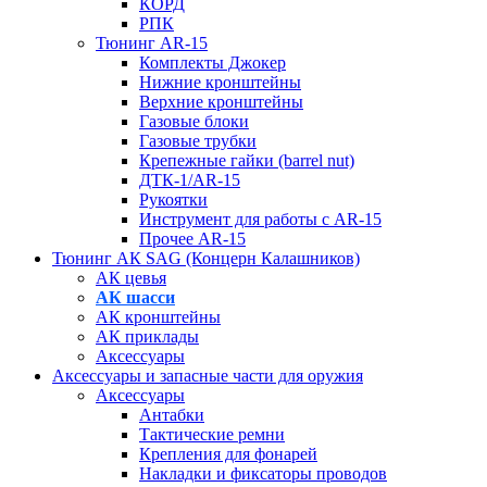
КОРД
РПК
Тюнинг AR-15
Комплекты Джокер
Нижние кронштейны
Верхние кронштейны
Газовые блоки
Газовые трубки
Крепежные гайки (barrel nut)
ДТК-1/AR-15
Рукоятки
Инструмент для работы с AR-15
Прочее AR-15
Тюнинг АК SAG (Концерн Калашников)
АК цевья
АК шасси
АК кронштейны
АК приклады
Аксессуары
Аксессуары и запасные части для оружия
Аксессуары
Антабки
Тактические ремни
Крепления для фонарей
Накладки и фиксаторы проводов