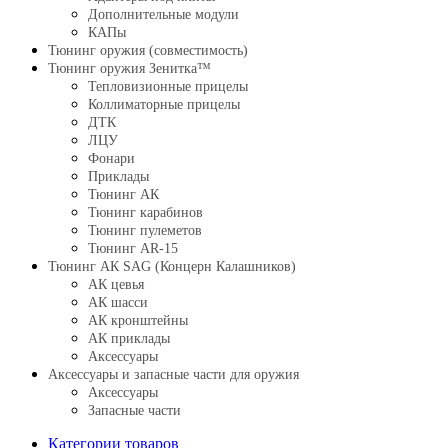
Дополнительные модули
КАПы
Тюнинг оружия (совместимость)
Тюнинг оружия Зенитка™
Тепловизионные прицелы
Коллиматорные прицелы
ДТК
ЛЦУ
Фонари
Приклады
Тюнинг АК
Тюнинг карабинов
Тюнинг пулеметов
Тюнинг AR-15
Тюнинг АК SAG (Концерн Калашников)
АК цевья
АК шасси
АК кронштейны
АК приклады
Аксессуары
Аксессуары и запасные части для оружия
Аксессуары
Запасные части
Категории товаров