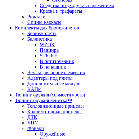
Средства по уходу за снаряжением
Краска и трафареты
Рюкзаки
Спины-каркасы
Комплекты для бронежилетов
Бронежилеты
Баллистика
WZOR
Панцирь
STRIKE
В пятиточечник
В напашник
Чехлы для бронеэлементов
Адаптеры под плиты
Дополнительные модули
КАПы
Тюнинг оружия (совместимость)
Тюнинг оружия Зенитка™
Тепловизионные прицелы
Коллиматорные прицелы
ДТК
ЛЦУ
Фонари
Оружейные