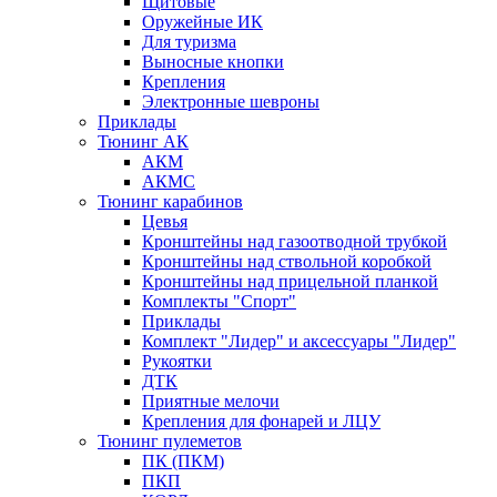
Щитовые
Оружейные ИК
Для туризма
Выносные кнопки
Крепления
Электронные шевроны
Приклады
Тюнинг АК
АКМ
АКМС
Тюнинг карабинов
Цевья
Кронштейны над газоотводной трубкой
Кронштейны над ствольной коробкой
Кронштейны над прицельной планкой
Комплекты "Спорт"
Приклады
Комплект "Лидер" и аксессуары "Лидер"
Рукоятки
ДТК
Приятные мелочи
Крепления для фонарей и ЛЦУ
Тюнинг пулеметов
ПК (ПКМ)
ПКП