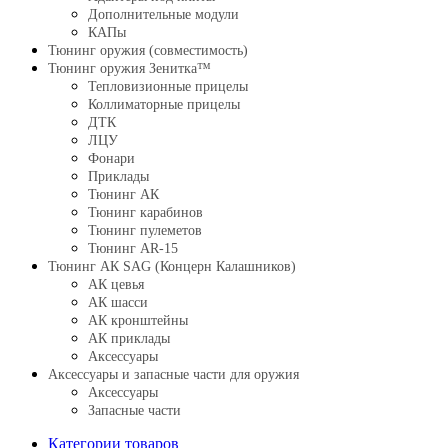
Дополнительные модули
КАПы
Тюнинг оружия (совместимость)
Тюнинг оружия Зенитка™
Тепловизионные прицелы
Коллиматорные прицелы
ДТК
ЛЦУ
Фонари
Приклады
Тюнинг АК
Тюнинг карабинов
Тюнинг пулеметов
Тюнинг AR-15
Тюнинг АК SAG (Концерн Калашников)
АК цевья
АК шасси
АК кронштейны
АК приклады
Аксессуары
Аксессуары и запасные части для оружия
Аксессуары
Запасные части
Категории товаров