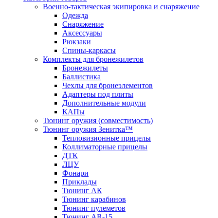
Военно-тактическая экипировка и снаряжение
Одежда
Снаряжение
Аксессуары
Рюкзаки
Спины-каркасы
Комплекты для бронежилетов
Бронежилеты
Баллистика
Чехлы для бронеэлементов
Адаптеры под плиты
Дополнительные модули
КАПы
Тюнинг оружия (совместимость)
Тюнинг оружия Зенитка™
Тепловизионные прицелы
Коллиматорные прицелы
ДТК
ЛЦУ
Фонари
Приклады
Тюнинг АК
Тюнинг карабинов
Тюнинг пулеметов
Тюнинг AR-15