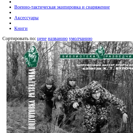
Военно-тактическая экипировка и снаряжение
Аксессуары
Книги
Сортировать по:
цене
названию
умолчанию