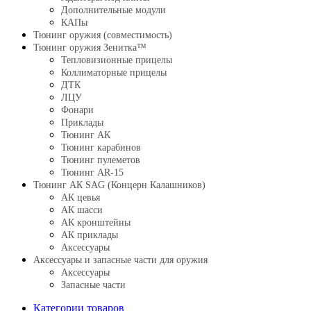
Дополнительные модули
КАПы
Тюнинг оружия (совместимость)
Тюнинг оружия Зенитка™
Тепловизионные прицелы
Коллиматорные прицелы
ДТК
ЛЦУ
Фонари
Приклады
Тюнинг АК
Тюнинг карабинов
Тюнинг пулеметов
Тюнинг AR-15
Тюнинг АК SAG (Концерн Калашников)
АК цевья
АК шасси
АК кронштейны
АК приклады
Аксессуары
Аксессуары и запасные части для оружия
Аксессуары
Запасные части
Категории товаров