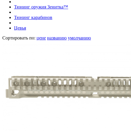
Тюнинг оружия Зенитка™
Тюнинг карабинов
Цевья
Сортировать по:
цене
названию
умолчанию