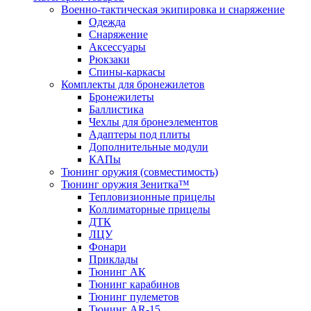
Военно-тактическая экипировка и снаряжение
Одежда
Снаряжение
Аксессуары
Рюкзаки
Спины-каркасы
Комплекты для бронежилетов
Бронежилеты
Баллистика
Чехлы для бронеэлементов
Адаптеры под плиты
Дополнительные модули
КАПы
Тюнинг оружия (совместимость)
Тюнинг оружия Зенитка™
Тепловизионные прицелы
Коллиматорные прицелы
ДТК
ЛЦУ
Фонари
Приклады
Тюнинг АК
Тюнинг карабинов
Тюнинг пулеметов
Тюнинг AR-15