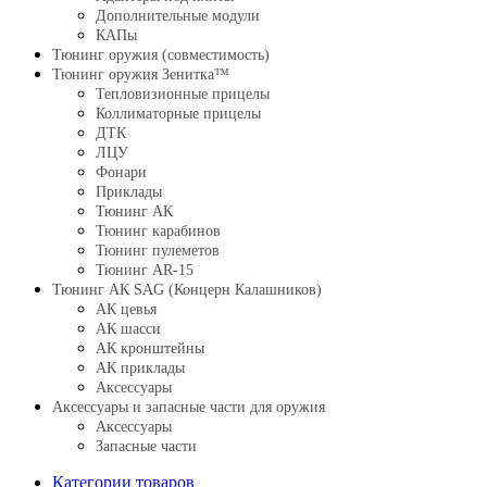
Дополнительные модули
КАПы
Тюнинг оружия (совместимость)
Тюнинг оружия Зенитка™
Тепловизионные прицелы
Коллиматорные прицелы
ДТК
ЛЦУ
Фонари
Приклады
Тюнинг АК
Тюнинг карабинов
Тюнинг пулеметов
Тюнинг AR-15
Тюнинг АК SAG (Концерн Калашников)
АК цевья
АК шасси
АК кронштейны
АК приклады
Аксессуары
Аксессуары и запасные части для оружия
Аксессуары
Запасные части
Категории товаров