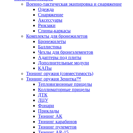
Военно-тактическая экипировка и снаряжение
Одежда
Снаряжение
Аксессуары
Рюкзаки
Спины-каркасы
Комплекты для бронежилетов
Бронежилеты
Баллистика
Чехлы для бронеэлементов
Адаптеры под плиты
Дополнительные модули
КАПы
Тюнинг оружия (совместимость)
Тюнинг оружия Зенитка™
Тепловизионные прицелы
Коллиматорные прицелы
ДТК
ЛЦУ
Фонари
Приклады
Тюнинг АК
Тюнинг карабинов
Тюнинг пулеметов
Тюнинг AR-15