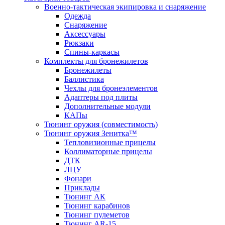
Военно-тактическая экипировка и снаряжение
Одежда
Снаряжение
Аксессуары
Рюкзаки
Спины-каркасы
Комплекты для бронежилетов
Бронежилеты
Баллистика
Чехлы для бронеэлементов
Адаптеры под плиты
Дополнительные модули
КАПы
Тюнинг оружия (совместимость)
Тюнинг оружия Зенитка™
Тепловизионные прицелы
Коллиматорные прицелы
ДТК
ЛЦУ
Фонари
Приклады
Тюнинг АК
Тюнинг карабинов
Тюнинг пулеметов
Тюнинг AR-15