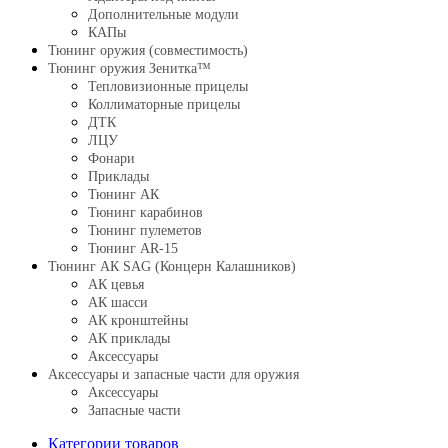
Дополнительные модули
КАПы
Тюнинг оружия (совместимость)
Тюнинг оружия Зенитка™
Тепловизионные прицелы
Коллиматорные прицелы
ДТК
ЛЦУ
Фонари
Приклады
Тюнинг АК
Тюнинг карабинов
Тюнинг пулеметов
Тюнинг AR-15
Тюнинг АК SAG (Концерн Калашников)
АК цевья
АК шасси
АК кронштейны
АК приклады
Аксессуары
Аксессуары и запасные части для оружия
Аксессуары
Запасные части
Категории товаров