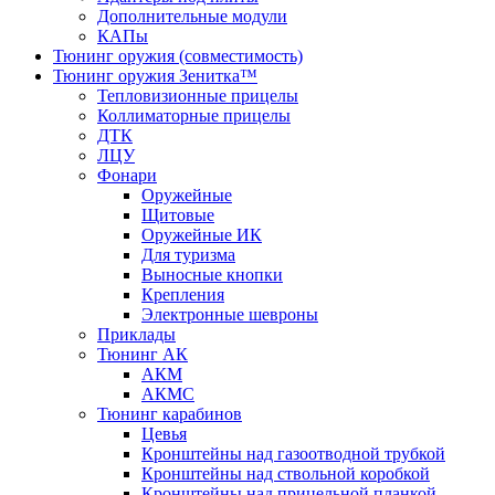
Дополнительные модули
КАПы
Тюнинг оружия (совместимость)
Тюнинг оружия Зенитка™
Тепловизионные прицелы
Коллиматорные прицелы
ДТК
ЛЦУ
Фонари
Оружейные
Щитовые
Оружейные ИК
Для туризма
Выносные кнопки
Крепления
Электронные шевроны
Приклады
Тюнинг АК
АКМ
АКМС
Тюнинг карабинов
Цевья
Кронштейны над газоотводной трубкой
Кронштейны над ствольной коробкой
Кронштейны над прицельной планкой