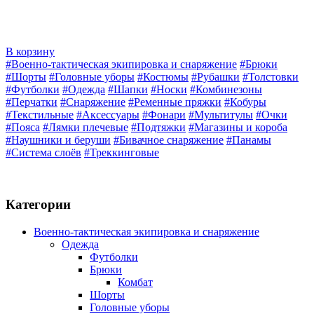
В корзину
#Военно-тактическая экипировка и снаряжение
#Брюки
#Шорты
#Головные уборы
#Костюмы
#Рубашки
#Толстовки
#Футболки
#Одежда
#Шапки
#Носки
#Комбинезоны
#Перчатки
#Снаряжение
#Ременные пряжки
#Кобуры
#Текстильные
#Аксессуары
#Фонари
#Мультитулы
#Очки
#Пояса
#Лямки плечевые
#Подтяжки
#Магазины и короба
#Наушники и беруши
#Бивачное снаряжение
#Панамы
#Система слоёв
#Треккинговые
Категории
Военно-тактическая экипировка и снаряжение
Одежда
Футболки
Брюки
Комбат
Шорты
Головные уборы