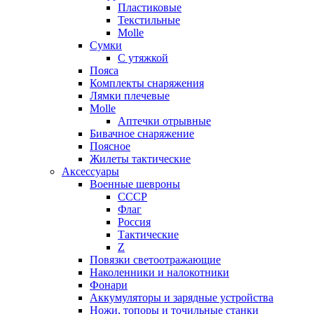
Пластиковые
Текстильные
Molle
Сумки
С утяжкой
Пояса
Комплекты снаряжения
Лямки плечевые
Molle
Аптечки отрывные
Бивачное снаряжение
Поясное
Жилеты тактические
Аксессуары
Военные шевроны
СССР
Флаг
Россия
Тактические
Z
Повязки светоотражающие
Наколенники и налокотники
Фонари
Аккумуляторы и зарядные устройства
Ножи, топоры и точильные станки