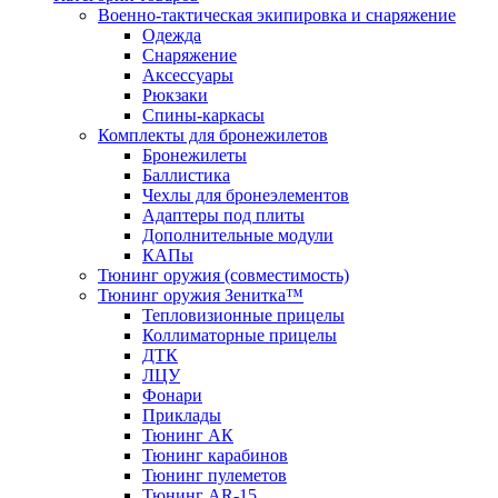
Военно-тактическая экипировка и снаряжение
Одежда
Снаряжение
Аксессуары
Рюкзаки
Спины-каркасы
Комплекты для бронежилетов
Бронежилеты
Баллистика
Чехлы для бронеэлементов
Адаптеры под плиты
Дополнительные модули
КАПы
Тюнинг оружия (совместимость)
Тюнинг оружия Зенитка™
Тепловизионные прицелы
Коллиматорные прицелы
ДТК
ЛЦУ
Фонари
Приклады
Тюнинг АК
Тюнинг карабинов
Тюнинг пулеметов
Тюнинг AR-15