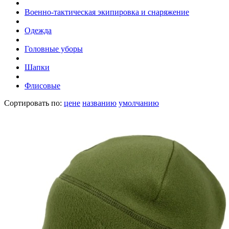
Военно-тактическая экипировка и снаряжение
Одежда
Головные уборы
Шапки
Флисовые
Сортировать по:
цене
названию
умолчанию