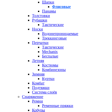
Шапки
Флисовые
Панамы
Толстовки
Рубашки
Тактические
Носки
Водонепроницаемые
Треккинговые
Перчатки
Тактические
Mechanix
Беспалые
Летняя
Костюмы
Комбинезоны
Зимняя
Куртки
Комбат
Подтяжки
Система слоёв
Снаряжение
Ремни
Ременные пряжки
Кобуры