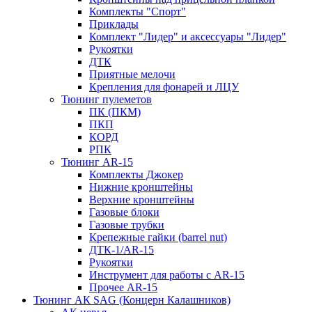
Комплекты "Спорт"
Приклады
Комплект "Лидер" и аксессуары "Лидер"
Рукоятки
ДТК
Приятные мелочи
Крепления для фонарей и ЛЦУ
Тюнинг пулеметов
ПК (ПКМ)
ПКП
КОРД
РПК
Тюнинг AR-15
Комплекты Джокер
Нижние кронштейны
Верхние кронштейны
Газовые блоки
Газовые трубки
Крепежные гайки (barrel nut)
ДТК-1/AR-15
Рукоятки
Инструмент для работы с AR-15
Прочее AR-15
Тюнинг АК SAG (Концерн Калашников)