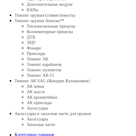
Дополнительные модули
КАПы
Тюнинг оружия (совместимость)
Тюнинг оружия Зенитка™
Тепловизионные прицелы
Коллиматорные прицелы
ДТК
ЛЦУ
Фонари
Приклады
Тюнинг АК
Тюнинг карабинов
Тюнинг пулеметов
Тюнинг AR-15
Тюнинг АК SAG (Концерн Калашников)
АК цевья
АК шасси
АК кронштейны
АК приклады
Аксессуары
Аксессуары и запасные части для оружия
Аксессуары
Запасные части
Категории товаров