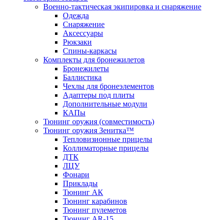
Военно-тактическая экипировка и снаряжение
Одежда
Снаряжение
Аксессуары
Рюкзаки
Спины-каркасы
Комплекты для бронежилетов
Бронежилеты
Баллистика
Чехлы для бронеэлементов
Адаптеры под плиты
Дополнительные модули
КАПы
Тюнинг оружия (совместимость)
Тюнинг оружия Зенитка™
Тепловизионные прицелы
Коллиматорные прицелы
ДТК
ЛЦУ
Фонари
Приклады
Тюнинг АК
Тюнинг карабинов
Тюнинг пулеметов
Тюнинг AR-15