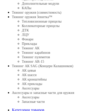
Дополнительные модули
КАПы
Тюнинг оружия (совместимость)
Тюнинг оружия Зенитка™
Тепловизионные прицелы
Коллиматорные прицелы
ДТК
ЛЦУ
Фонари
Приклады
Тюнинг АК
Тюнинг карабинов
Тюнинг пулеметов
Тюнинг AR-15
Тюнинг АК SAG (Концерн Калашников)
АК цевья
АК шасси
АК кронштейны
АК приклады
Аксессуары
Аксессуары и запасные части для оружия
Аксессуары
Запасные части
Категории товаров