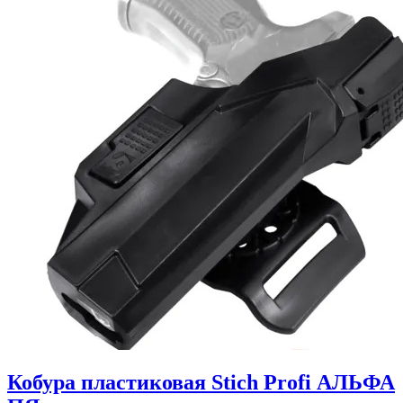
Кобура пластиковая Stich Profi АЛЬФА